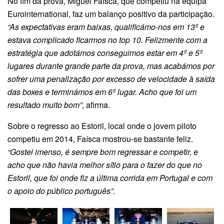
No fim da prova, Miguel Faísca, que competiu na equipa
Eurointernational, faz um balanço positivo da participação.
“As expectativas eram baixas, qualificámo-nos em 13º e
estava complicado ficarmos no top 10. Felizmente com a
estratégia que adotámos conseguimos estar em 4º e 5º
lugares durante grande parte da prova, mas acabámos por
sofrer uma penalização por excesso de velocidade à saída
das boxes e terminámos em 6º lugar. Acho que foi um
resultado muito bom”
, afirma.
Sobre o regresso ao Estoril, local onde o jovem piloto
competiu em 2014, Faísca mostrou-se bastante feliz.
“Gostei imenso, é sempre bom regressar e competir, e
acho que não havia melhor sítio para o fazer do que no
Estoril, que foi onde fiz a última corrida em Portugal e com
o apoio do público português”
.