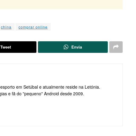
china
comprar online
Tweet
Envia
Desporto em Setúbal e atualmente reside na Letónia.
gias e fã do "pequeno" Android desde 2009.