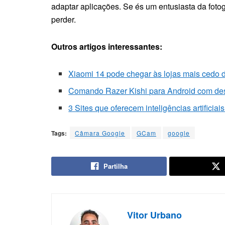
adaptar aplicações. Se és um entusiasta da foto
perder.
Outros artigos interessantes:
Xiaomi 14 pode chegar às lojas mais cedo d
Comando Razer Kishi para Android com desc
3 Sites que oferecem inteligências artificia
Tags:
Câmara Google
GCam
google
Partilha
Vitor Urbano