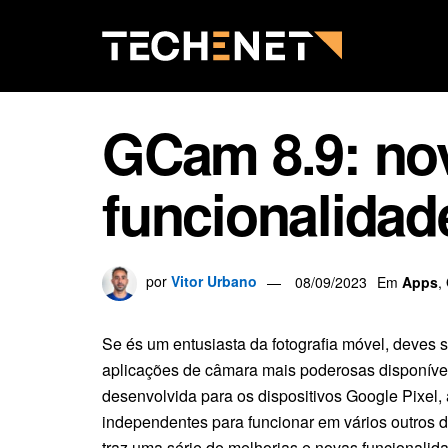
GCam 8.9: nov
funcionalidad
por
Vitor Urbano
08/09/2023
Em
Apps
,
Se és um entusiasta da fotografia móvel, deve
aplicações de câmara mais poderosas disponíve
desenvolvida para os dispositivos Google Pixel
independentes para funcionar em vários outros d
traz uma série de melhorias e novas funcionalida