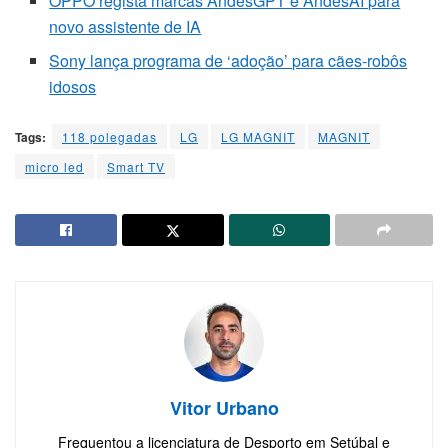
OPPO regista marcas AndesGPT e AndesAI para
novo assistente de IA
Sony lança programa de ‘adoção’ para cães-robôs
idosos
Tags:
118 polegadas
LG
LG MAGNIT
MAGNIT
micro led
Smart TV
Vitor Urbano
Frequentou a licenciatura de Desporto em Setúbal e