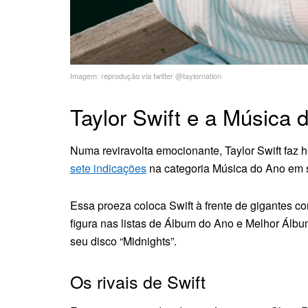
Imagem: reprodução via twitter @taylornation
Taylor Swift e a Música
Numa reviravolta emocionante, Taylor Swift faz hi
sete indicações
na categoria Música do Ano em s
Essa proeza coloca Swift à frente de gigantes c
figura nas listas de Álbum do Ano e Melhor Álb
seu disco “Midnights”.
Os rivais de Swift