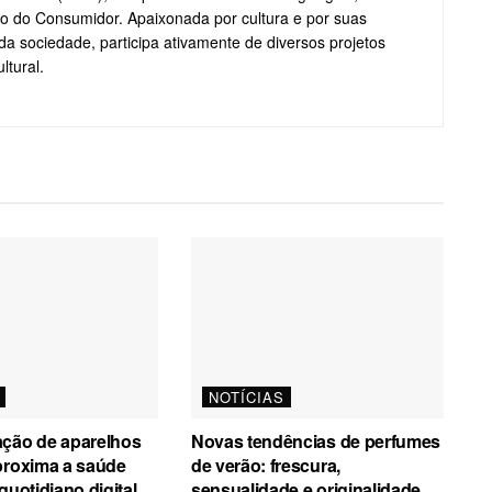
do Consumidor. Apaixonada por cultura e por suas
da sociedade, participa ativamente de diversos projetos
ltural.
NOTÍCIAS
ação de aparelhos
Novas tendências de perfumes
proxima a saúde
de verão: frescura,
quotidiano digital
sensualidade e originalidade