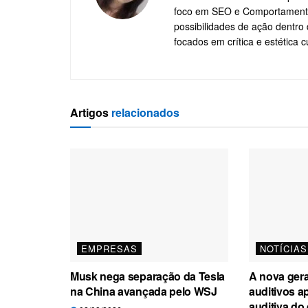
foco em SEO e Comportamento 
possibilidades de ação dentro 
focados em crítica e estética cu
Artigos
relacionados
EMPRESAS
NOTÍCIAS
Musk nega separação da Tesla
A nova ger
na China avançada pelo WSJ
auditivos a
auditiva do 