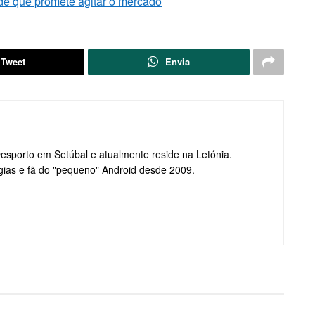
nde que promete agitar o mercado
Tweet
Envia
Desporto em Setúbal e atualmente reside na Letónia.
gias e fã do "pequeno" Android desde 2009.