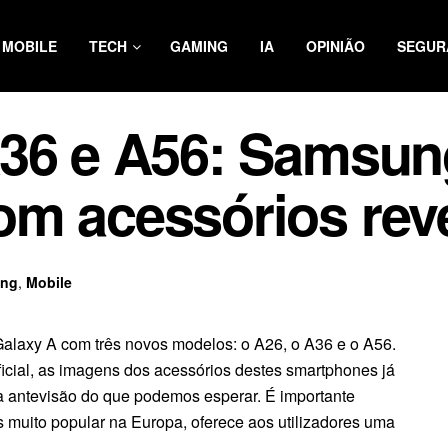
MOBILE
TECH
GAMING
IA
OPINIÃO
SEGUR
A36 e A56: Samsun
om acessórios rev
ng
,
Mobile
Galaxy A com três novos modelos: o A26, o A36 e o A56.
icial, as imagens dos acessórios destes smartphones já
a antevisão do que podemos esperar. É importante
 muito popular na Europa, oferece aos utilizadores uma