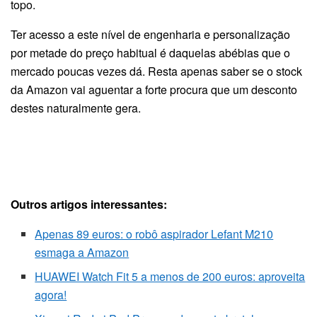
topo.
Ter acesso a este nível de engenharia e personalização
por metade do preço habitual é daquelas abébias que o
mercado poucas vezes dá. Resta apenas saber se o stock
da Amazon vai aguentar a forte procura que um desconto
destes naturalmente gera.
Este artigo contém links de afiliados. Compras através
dos nossos links poderão resultar em comissões.
Promoções disponíveis por tempo limitado.
Outros artigos interessantes:
Apenas 89 euros: o robô aspirador Lefant M210
esmaga a Amazon
HUAWEI Watch Fit 5 a menos de 200 euros: aproveita
agora!