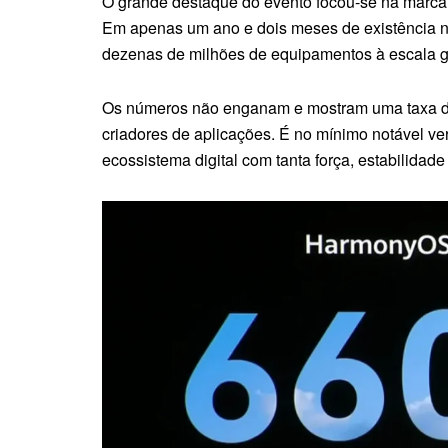
O grande destaque do evento focou-se na marca 
Em apenas um ano e dois meses de existência 
dezenas de milhões de equipamentos à escala g
Os números não enganam e mostram uma taxa de
criadores de aplicações. É no mínimo notável v
ecossistema digital com tanta força, estabilidade