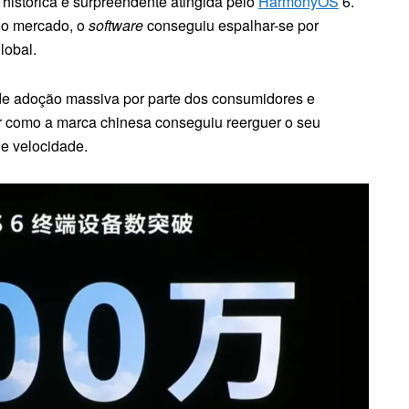
histórica e surpreendente atingida pelo
HarmonyOS
6.
no mercado, o
software
conseguiu espalhar-se por
lobal.
 adoção massiva por parte dos consumidores e
er como a marca chinesa conseguiu reerguer o seu
 e velocidade.