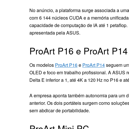
No anúncio, a plataforma surge associada a 
com 6 144 núcleos CUDA e a memória unificada
capacidade de computação de IA até 1 petaflop.
apresentada pela ASUS.
ProArt P16 e ProArt P14
Os modelos
ProArt P16
e
ProArt P14
seguem uma 
OLED e foco em trabalho profissional. A ASUS r
Delta E inferior a 1, até 4K a 120 Hz no P16 e a
A empresa aponta também autonomia para um dia
anterior. Os dois portáteis surgem como soluçõ
sem abdicar de portabilidade.
ProArt Mini PC