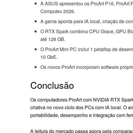
A ASUS apresentou os ProArt P16, ProArt 
Computex 2026.
A gama aponta para IA local, criação de cont
O RTX Spark combina CPU Grace, GPU Bla
até 128 GB.
O ProArt Mini PC inclui 1 petaflop de dese
10 GbE.
Os novos ProArt incorporam software próprio
Conclusão
Os computadores ProArt com NVIDIA RTX Spark 
criativa no novo ciclo dos PCs com IA local. O a
portabilidade, desempenho e integração com ferr
A leitura do mercado passa agora pela comparaç