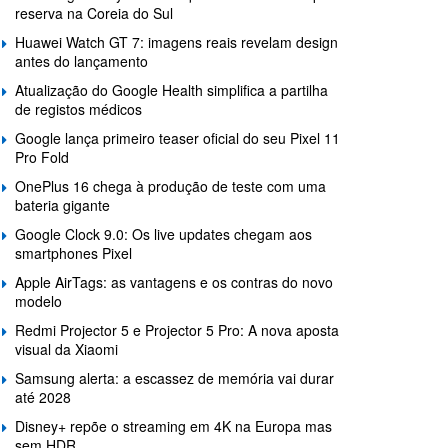
reserva na Coreia do Sul
Huawei Watch GT 7: imagens reais revelam design
antes do lançamento
Atualização do Google Health simplifica a partilha
de registos médicos
Google lança primeiro teaser oficial do seu Pixel 11
Pro Fold
OnePlus 16 chega à produção de teste com uma
bateria gigante
Google Clock 9.0: Os live updates chegam aos
smartphones Pixel
Apple AirTags: as vantagens e os contras do novo
modelo
Redmi Projector 5 e Projector 5 Pro: A nova aposta
visual da Xiaomi
Samsung alerta: a escassez de memória vai durar
até 2028
Disney+ repõe o streaming em 4K na Europa mas
sem HDR