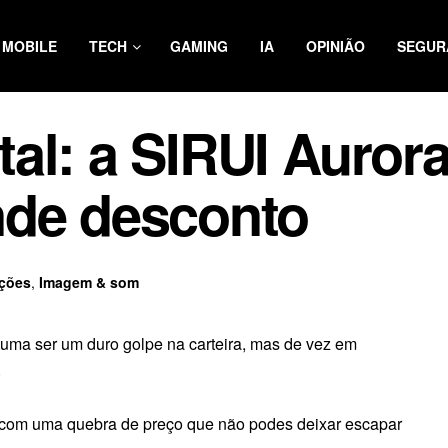
MOBILE
TECH
GAMING
IA
OPINIÃO
SEGUR
al: a SIRUI Aurora
nde desconto
ções
,
Imagem & som
stuma ser um duro golpe na carteira, mas de vez em
.
tá com uma quebra de preço que não podes deixar escapar