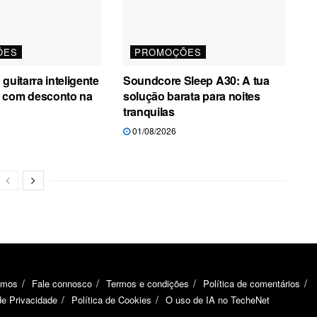
ÕES
PROMOÇÕES
guitarra inteligente
Soundcore Sleep A30: A tua
 com desconto na
solução barata para noites
tranquilas
01/08/2026
omos
Fale connosco
Termos e condições
Política de comentários
de Privacidade
Política de Cookies
O uso de IA no TecheNet