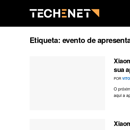
Etiqueta:
evento de apresent
Xiaom
sua a
POR
VIT
O próxim
aqui a a
Xiaom