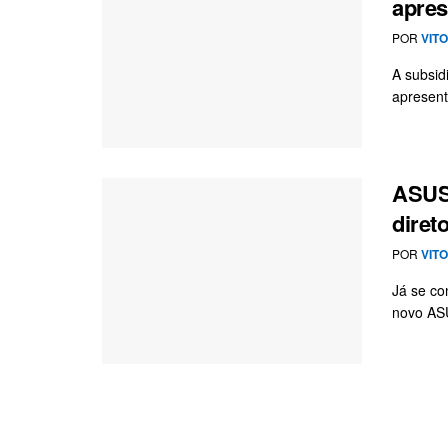
apres
POR
VIT
A subsid
apresent
ASUS 
direto
POR
VIT
Já se co
novo AS