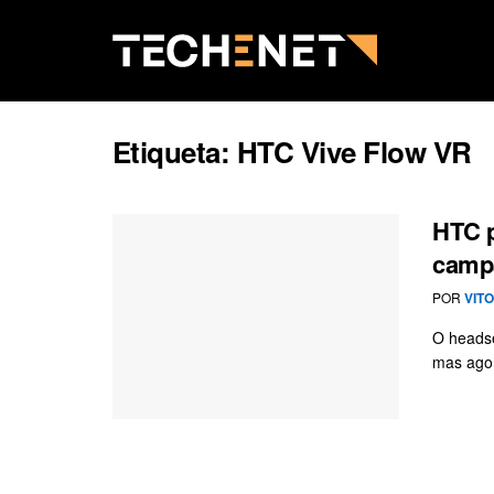
Etiqueta:
HTC Vive Flow VR
HTC p
camp
POR
VIT
O headse
mas agor