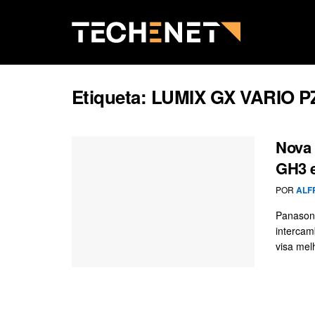
Etiqueta:
LUMIX GX VARIO P
Nova 
GH3 e
POR
ALF
Panasoni
intercam
visa melh