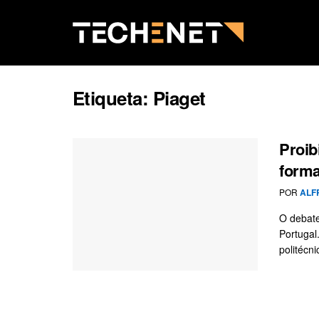
Etiqueta:
Piaget
Proib
form
POR
ALF
O debate 
Portugal
politécni