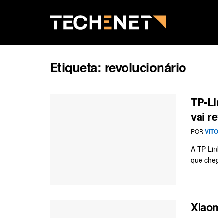
Etiqueta:
revolucionário
TP-Li
vai r
POR
VIT
A TP-Lin
que cheg
Xiaom