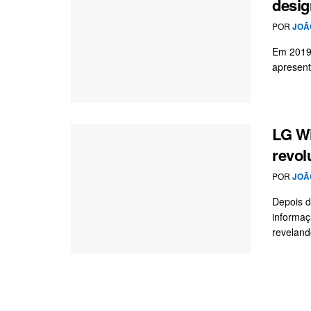
desig
POR
JOÃ
Em 2019,
apresent
LG Wi
revol
POR
JOÃ
Depois d
informaç
reveland