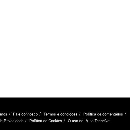
omos
Fale connosco
Termos e condições
Política de comentários
de Privacidade
Política de Cookies
O uso de IA no TecheNet