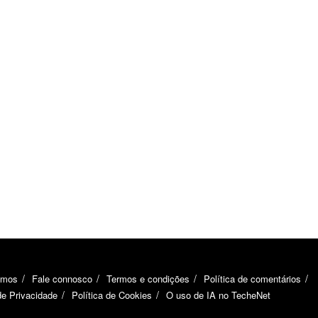
omos
Fale connosco
Termos e condições
Política de comentários
de Privacidade
Política de Cookies
O uso de IA no TecheNet