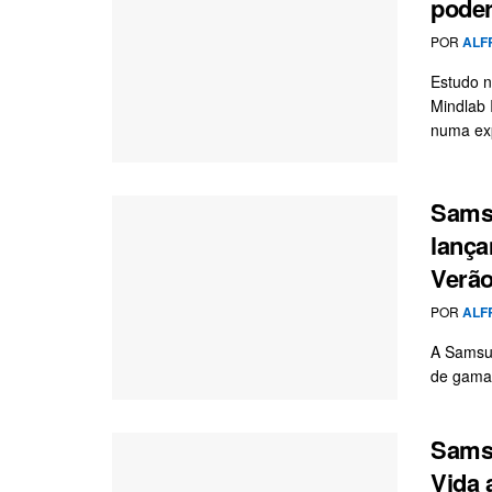
poder
POR
ALF
Estudo n
Mindlab 
numa exp
Sams
lanç
Verã
POR
ALF
A Samsun
de gama
Samsu
Vida 