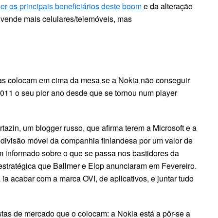
r os principais beneficiários deste boom
e da alteração
 vende mais celulares/telemóveis, mas
stas colocam em cima da mesa se a Nokia não conseguir
 2011 o seu pior ano desde que se tornou num player
rtazin, um blogger russo, que afirma terem a Microsoft e a
divisão móvel da companhia finlandesa por um valor de
 informado sobre o que se passa nos bastidores da
estratégica que Ballmer e Elop anunciaram em Fevereiro.
ia acabar com a marca OVI, de aplicativos, e juntar tudo
stas de mercado que o colocam: a Nokia está a pôr-se a