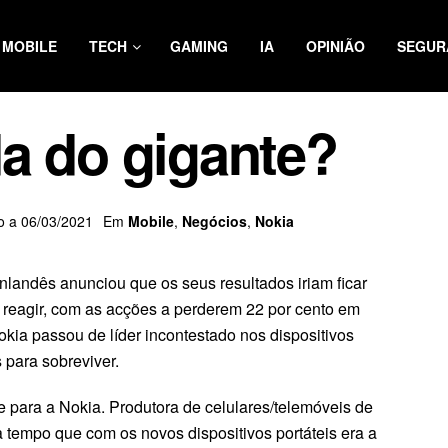
MOBILE
TECH
GAMING
IA
OPINIÃO
SEGUR
a do gigante?
do a 06/03/2021
Em
Mobile
,
Negócios
,
Nokia
inlandês anunciou que os seus resultados iriam ficar
eagir, com as acções a perderem 22 por cento em
ia passou de líder incontestado nos dispositivos
 para sobreviver.
e para a Nokia. Produtora de celulares/telemóveis de
 tempo que com os novos dispositivos portáteis era a