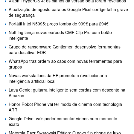
Xiaomi HyperOS 4: os planos da versão beta foram revelados
Atualização de agosto para os Google Pixel corrige falha grave
de segurança
Portátil Intel N5095: preço tomba de 999€ para 294€
Nothing lança novos earbuds CMF Clip Pro com botão
inteligente
Grupo de ransomware Gentlemen desenvolve ferramentas
para desativar EDR
WhatsApp traz ordem ao caos com novas ferramentas para
grupos
Novas workstations da HP prometem revolucionar a
inteligência artificial local
Lava Genie: guitarra inteligente sem cordas com desconto na
Amazon
Honor Robot Phone vai ter modo de cinema com tecnologia
ARRI
Google Drive: vais poder comentar vídeos num momento
exato
Motorola Razr Swarovski Edition: O novo flip phone de luxo