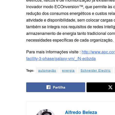
inovador modo ECOnversion™, que permite às or
redução dos consumos energéticos e custos re
atividade e disponibilidade, sem colocar cargas
também se integra nos requisitos de redes intelig
armazenamento de energia tanto tradicional com
necessidades específicas de cada organização.
Para mais informações visite :
http://www.apc.co
facility-3-phase/galaxy-vm/_/N-ecbzda
Tags:
automação
energia
Schneider Electric
Partilha
Alfredo Beleza