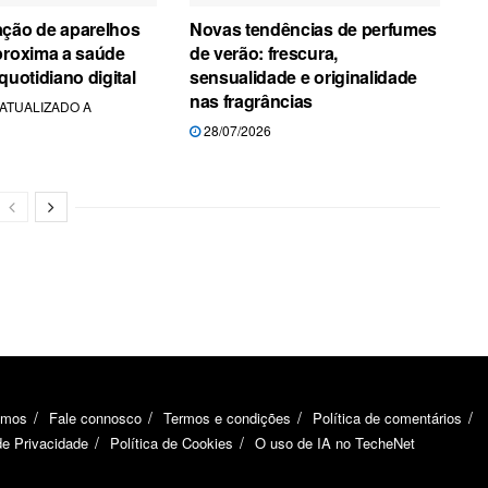
ação de aparelhos
Novas tendências de perfumes
proxima a saúde
de verão: frescura,
quotidiano digital
sensualidade e originalidade
nas fragrâncias
- ATUALIZADO A
28/07/2026
omos
Fale connosco
Termos e condições
Política de comentários
de Privacidade
Política de Cookies
O uso de IA no TecheNet