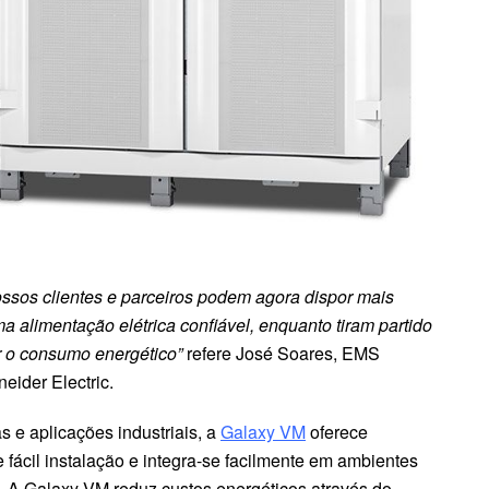
ssos clientes e parceiros podem agora dispor mais
alimentação elétrica confiável, enquanto tiram partido
r o consumo energético”
refere José Soares, EMS
eider Electric.
s e aplicações industriais, a
Galaxy VM
oferece
fácil instalação e integra-se facilmente em ambientes
es. A Galaxy VM reduz custos energéticos através do