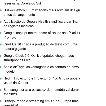
reserva na Coreia do Sul
Huawei Watch GT 7: imagens reais revelam design
antes do lançamento
Atualização do Google Health simplifica a partilha
de registos médicos
Google lança primeiro teaser oficial do seu Pixel 11
Pro Fold
OnePlus 16 chega à produção de teste com uma
bateria gigante
Google Clock 9.0: Os live updates chegam aos
smartphones Pixel
Apple AirTags: as vantagens e os contras do novo
modelo
Redmi Projector 5 e Projector 5 Pro: A nova aposta
visual da Xiaomi
Samsung alerta: a escassez de memória vai durar
até 2028
Disney+ repõe o streaming em 4K na Europa mas
sem HDR