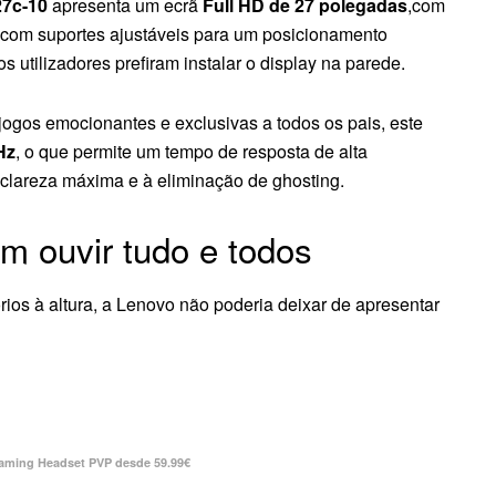
7c-10
apresenta um ecrã
Full HD de 27 polegadas
,com
l com suportes ajustáveis para um posicionamento
tilizadores prefiram instalar o display na parede.
jogos emocionantes e exclusivas a todos os pais, este
Hz
, o que permite um tempo de resposta de alta
clareza máxima e à eliminação de ghosting.
m ouvir tudo e todos
os à altura, a Lenovo não poderia deixar de apresentar
aming Headset PVP desde 59.99€