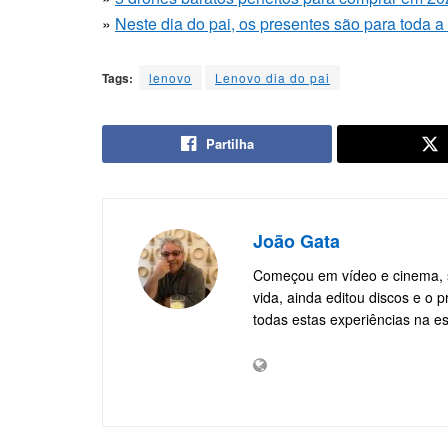
»
Neste dia do pai, os presentes são para toda a 
Tags:
lenovo
Lenovo dia do pai
Partilha
João Gata
Começou em vídeo e cinema, si
vida, ainda editou discos e o p
todas estas experiências na esc