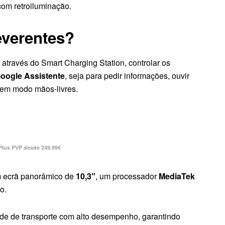
om retroiluminação.
everentes?
 através do Smart Charging Station, controlar os
oogle Assistente
, seja para pedir informações, ouvir
o em modo mãos-livres.
Plus PVP desde 249.99€
m ecrã panorâmico de
10,3″
, um processador
MediaTek
o.
ade de transporte com alto desempenho, garantindo