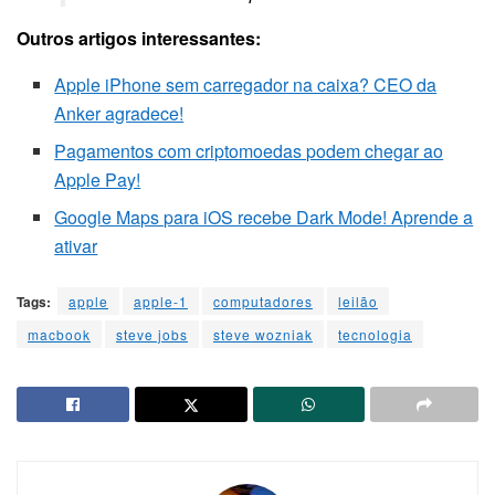
Outros artigos interessantes:
Apple iPhone sem carregador na caixa? CEO da
Anker agradece!
Pagamentos com criptomoedas podem chegar ao
Apple Pay!
Google Maps para iOS recebe Dark Mode! Aprende a
ativar
Tags:
apple
apple-1
computadores
leilão
macbook
steve jobs
steve wozniak
tecnologia