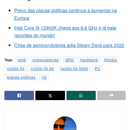
Preço das placas gráficas continua a aumentar na
Europa
Intel Core i9-12900K chega aos 6.8 GHz e já bate
recordes do mundo!
Crise de semicondutores adia Steam Deck para 2022
Tags:
amd
computadores
GPU
hardware
NVidia
nvidia rtx
nvidia rtx 40
nvidia rtx 4090
PC
placas gráficas
rtx