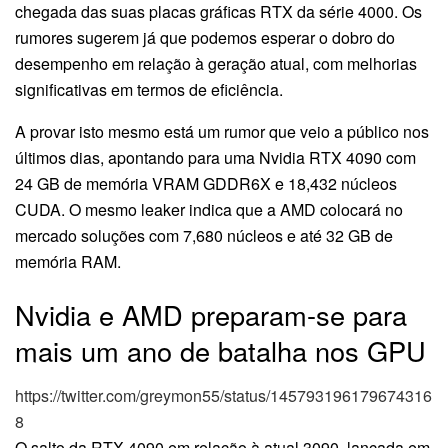
chegada das suas placas gráficas RTX da série 4000. Os
rumores sugerem já que podemos esperar o dobro do
desempenho em relação à geração atual, com melhorias
significativas em termos de eficiência.
A provar isto mesmo está um rumor que veio a público nos
últimos dias, apontando para uma Nvidia RTX 4090 com
24 GB de memória VRAM GDDR6X e 18,432 núcleos
CUDA. O mesmo leaker indica que a AMD colocará no
mercado soluções com 7,680 núcleos e até 32 GB de
memória RAM.
Nvidia e AMD preparam-se para
mais um ano de batalha nos GPU
https://twitter.com/greymon55/status/145793196179674316
8
O salto da RTX 4090 em relação à atual 3090, lançada em