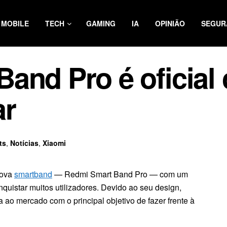
MOBILE
TECH
GAMING
IA
OPINIÃO
SEGUR
and Pro é oficial
ar
ts
,
Notícias
,
Xiaomi
nova
smartband
— Redmi Smart Band Pro — com um
nquistar muitos utilizadores. Devido ao seu design,
ao mercado com o principal objetivo de fazer frente à