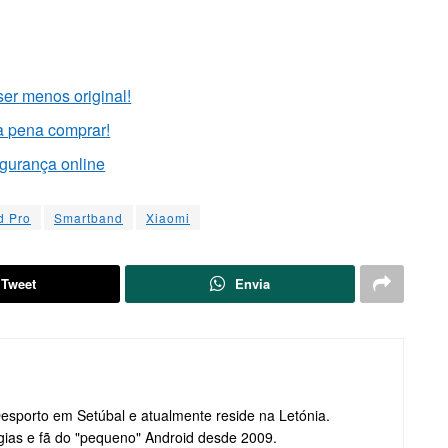
er menos original!
a pena comprar!
gurança online
d Pro
Smartband
Xiaomi
Tweet
Envia
Desporto em Setúbal e atualmente reside na Letónia.
gias e fã do "pequeno" Android desde 2009.