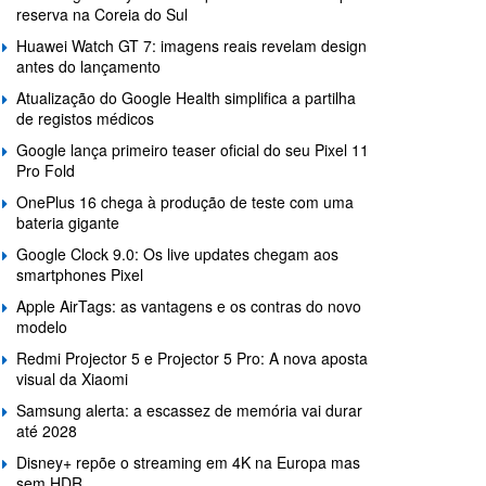
reserva na Coreia do Sul
Huawei Watch GT 7: imagens reais revelam design
antes do lançamento
Atualização do Google Health simplifica a partilha
de registos médicos
Google lança primeiro teaser oficial do seu Pixel 11
Pro Fold
OnePlus 16 chega à produção de teste com uma
bateria gigante
Google Clock 9.0: Os live updates chegam aos
smartphones Pixel
Apple AirTags: as vantagens e os contras do novo
modelo
Redmi Projector 5 e Projector 5 Pro: A nova aposta
visual da Xiaomi
Samsung alerta: a escassez de memória vai durar
até 2028
Disney+ repõe o streaming em 4K na Europa mas
sem HDR