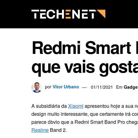
Redmi Smart B
que vais gost
por
Vitor Urbano
01/11/2021
Em
Gadge
A subsidiária da
Xiaomi
apresentou hoje a sua 
design muito interessante, que certamente irá co
parece óbvio que a Redmi Smart Band Pro chega 
Realme
Band 2.