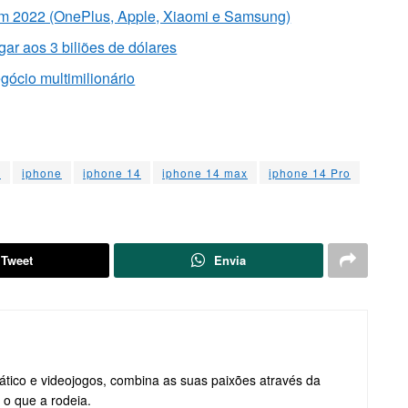
em 2022 (OnePlus, Apple, Xiaomi e Samsung)
gar aos 3 biliões de dólares
ócio multimilionário
6
iphone
iphone 14
iphone 14 max
iphone 14 Pro
Tweet
Envia
ático e videojogos, combina as suas paixões através da
 o que a rodeia.