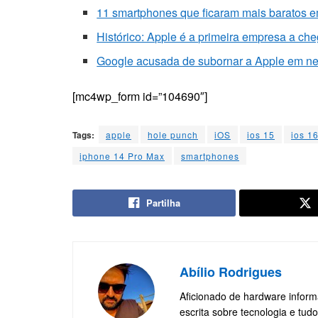
11 smartphones que ficaram mais baratos 
Histórico: Apple é a primeira empresa a che
Google acusada de subornar a Apple em neg
[mc4wp_form id=”104690″]
Tags:
apple
hole punch
iOS
ios 15
ios 1
iphone 14 Pro Max
smartphones
Partilha
Abílio Rodrigues
Aficionado de hardware inform
escrita sobre tecnologia e tudo