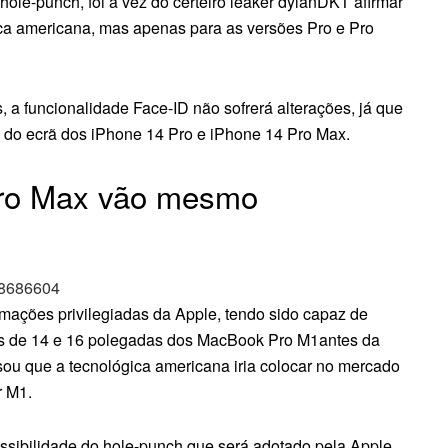
ole-punch, foi a vez do certeiro leaker dylanDKT afirmar
a americana, mas apenas para as versões Pro e Pro
 a funcionalidade Face-ID não sofrerá alterações, já que
o do ecrã dos iPhone 14 Pro e iPhone 14 Pro Max.
Pro Max vão mesmo
088686604
rmações privilegiadas da Apple, tendo sido capaz de
s de 14 e 16 polegadas dos MacBook Pro M1antes da
isou que a tecnológica americana iria colocar no mercado
r M1.
ossibilidade do hole-punch que será adotado pela Apple