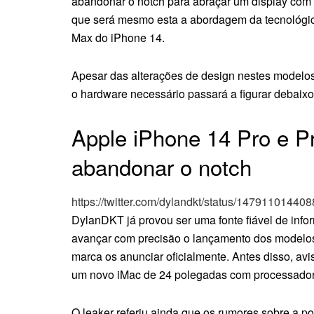
abandonar o notch para abraçar um display com h
que será mesmo esta a abordagem da tecnológic
Max do iPhone 14.
Apesar das alterações de design nestes modelos,
o hardware necessário passará a figurar debaix
Apple iPhone 14 Pro e 
abandonar o notch
https://twitter.com/dylandkt/status/1479110144
DylanDKT já provou ser uma fonte fiável de info
avançar com precisão o lançamento dos modelo
marca os anunciar oficialmente. Antes disso, av
um novo iMac de 24 polegadas com processado
O leaker referiu ainda que os rumores sobre a p