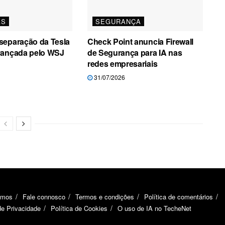
AS
SEGURANÇA
separação da Tesla
Check Point anuncia Firewall
vançada pelo WSJ
de Segurança para IA nas
redes empresariais
31/07/2026
omos
Fale connosco
Termos e condições
Política de comentários
de Privacidade
Política de Cookies
O uso de IA no TecheNet