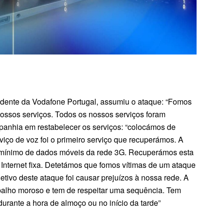
idente da Vodafone Portugal, assumiu o ataque: “Fomos
ossos serviços. Todos os nossos serviços foram
mpanhia em restabelecer os serviços: “colocámos de
viço de voz foi o primeiro serviço que recuperámos. A
o mínimo de dados móveis da rede 3G. Recuperámos esta
 Internet fixa. Detetámos que fomos vítimas de um ataque
bjetivo deste ataque foi causar prejuízos à nossa rede. A
abalho moroso e tem de respeitar uma sequência. Tem
durante a hora de almoço ou no início da tarde”