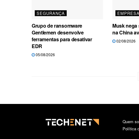
SEGURANÇA
EMPRES
Grupo de ransomware
Musk nega 
Gentlemen desenvolve
na China a
ferramentas para desativar
02/08/2026
EDR
05/08/2026
Quem s
Política 