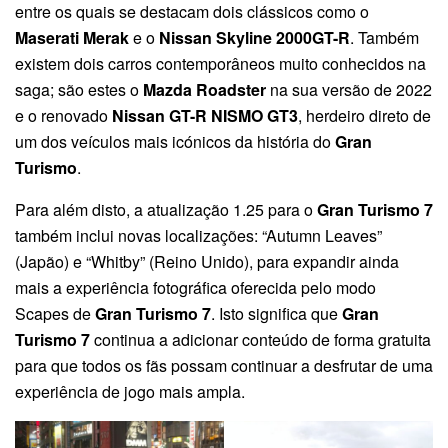
entre os quais se destacam dois clássicos como o
Maserati Merak
e o
Nissan Skyline 2000GT-R
. Também
existem dois carros contemporâneos muito conhecidos na
saga; são estes o
Mazda Roadster
na sua versão de 2022
e o renovado
Nissan GT-R NISMO GT3
, herdeiro direto de
um dos veículos mais icónicos da história do
Gran
Turismo
.
Para além disto, a atualização 1.25 para o
Gran Turismo 7
também inclui novas localizações: “Autumn Leaves”
(Japão) e “Whitby” (Reino Unido), para expandir ainda
mais a experiência fotográfica oferecida pelo modo
Scapes de
Gran Turismo 7
. Isto significa que
Gran
Turismo 7
continua a adicionar conteúdo de forma gratuita
para que todos os fãs possam continuar a desfrutar de uma
experiência de jogo mais ampla.