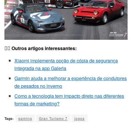
👍🏻 Outros artigos interessantes:
Xiaomi implementa opção de cópia de segurança
integrada na app Galeria
Garmin ajuda a melhorar a experiência de condutores
de pesados no inverno
Como a tecnologia tem impacto direto nas diferentes
formas de marketing?
Tags:
gaming
Gran Turismo 7
jogos