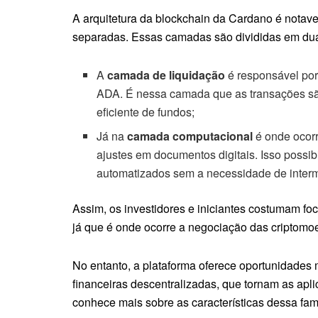
A arquitetura da blockchain da Cardano é notav
separadas. Essas camadas são divididas em duas
A
camada de liquidação
é responsável por
ADA. É nessa camada que as transações são
eficiente de fundos;
Já na
camada computacional
é onde ocorr
ajustes em documentos digitais. Isso possi
automatizados sem a necessidade de interm
Assim, os investidores e iniciantes costumam f
já que é onde ocorre a negociação das criptomo
No entanto, a plataforma oferece oportunidades
financeiras descentralizadas, que tornam as apl
conhece mais sobre as características dessa fam