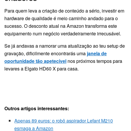
Para quem leva a criação de conteúdo a sério, investir em
hardware de qualidade é meio caminho andado para o
sucesso. O desconto atual na Amazon transforma este
equipamento num negócio verdadeiramente irrecusável.
Se já andavas a namorar uma atualização ao teu setup de
gravação, dificilmente encontrarás uma
janela de
oportunidade tão apetecível
nos próximos tempos para
levares a Elgato HD60 X para casa.
Este artigo contém links de afiliados. Compras através
dos nossos links poderão resultar em comissões.
Promoções disponíveis por tempo limitado.
Outros artigos interessantes:
Apenas 89 euros: o robô aspirador Lefant M210
esmaga a Amazon