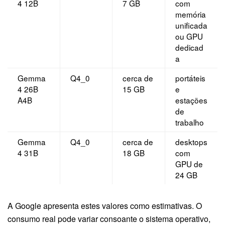
4 12B
7 GB
com
memória
unificada
ou GPU
dedicad
a
Gemma
Q4_0
cerca de
portáteis
4 26B
15 GB
e
A4B
estações
de
trabalho
Gemma
Q4_0
cerca de
desktops
4 31B
18 GB
com
GPU de
24 GB
A Google apresenta estes valores como estimativas. O
consumo real pode variar consoante o sistema operativo,