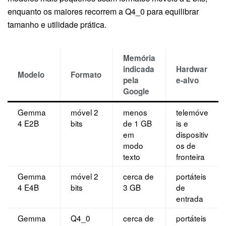
enquanto os maiores recorrem a Q4_0 para equilibrar
tamanho e utilidade prática.
Memória
indicada
Hardwar
Modelo
Formato
pela
e-alvo
Google
Gemma
móvel 2
menos
telemóve
4 E2B
bits
de 1 GB
is e
em
dispositiv
modo
os de
texto
fronteira
Gemma
móvel 2
cerca de
portáteis
4 E4B
bits
3 GB
de
entrada
Gemma
Q4_0
cerca de
portáteis