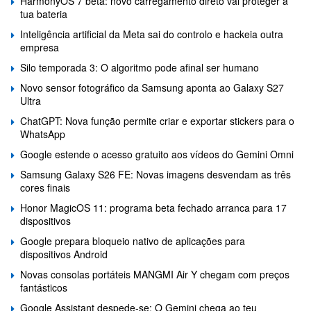
HarmonyOS 7 beta: novo carregamento direto vai proteger a
tua bateria
Inteligência artificial da Meta sai do controlo e hackeia outra
empresa
Silo temporada 3: O algoritmo pode afinal ser humano
Novo sensor fotográfico da Samsung aponta ao Galaxy S27
Ultra
ChatGPT: Nova função permite criar e exportar stickers para o
WhatsApp
Google estende o acesso gratuito aos vídeos do Gemini Omni
Samsung Galaxy S26 FE: Novas imagens desvendam as três
cores finais
Honor MagicOS 11: programa beta fechado arranca para 17
dispositivos
Google prepara bloqueio nativo de aplicações para
dispositivos Android
Novas consolas portáteis MANGMI Air Y chegam com preços
fantásticos
Google Assistant despede-se: O Gemini chega ao teu