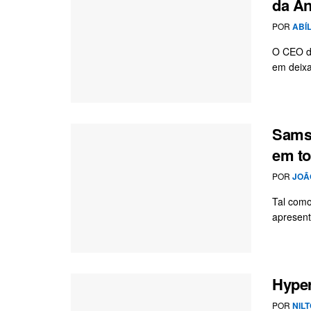
da An
POR
ABÍ
O CEO da
em deixa
Samsu
em to
POR
JOÃ
Tal como
apresent
Hyper
POR
NIL