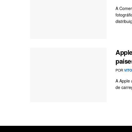
A Comerc
fotográf
distribui
Apple
paíse
POR
VIT
A Apple 
de carre