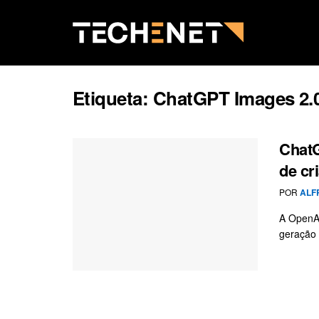
Etiqueta:
ChatGPT Images 2.
ChatG
de cr
POR
ALF
A OpenA
geração 