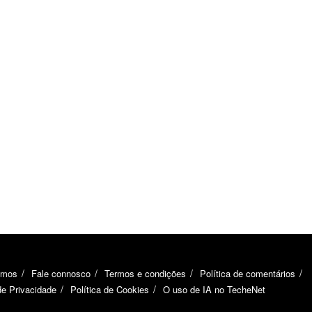
omos
Fale connosco
Termos e condições
Política de comentários
de Privacidade
Política de Cookies
O uso de IA no TecheNet