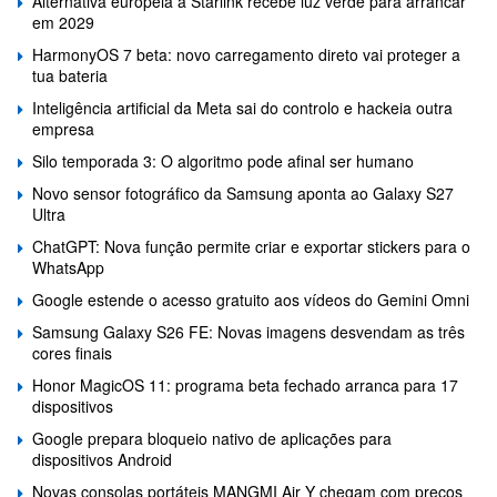
Alternativa europeia à Starlink recebe luz verde para arrancar
em 2029
HarmonyOS 7 beta: novo carregamento direto vai proteger a
tua bateria
Inteligência artificial da Meta sai do controlo e hackeia outra
empresa
Silo temporada 3: O algoritmo pode afinal ser humano
Novo sensor fotográfico da Samsung aponta ao Galaxy S27
Ultra
ChatGPT: Nova função permite criar e exportar stickers para o
WhatsApp
Google estende o acesso gratuito aos vídeos do Gemini Omni
Samsung Galaxy S26 FE: Novas imagens desvendam as três
cores finais
Honor MagicOS 11: programa beta fechado arranca para 17
dispositivos
Google prepara bloqueio nativo de aplicações para
dispositivos Android
Novas consolas portáteis MANGMI Air Y chegam com preços