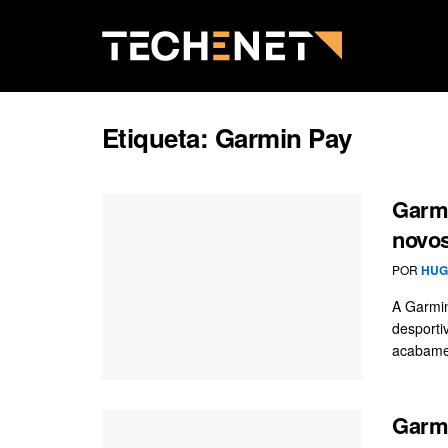
Etiqueta:
Garmin Pay
Garmi
novo
POR
HUG
A Garmin
desporti
acabamen
Garmi