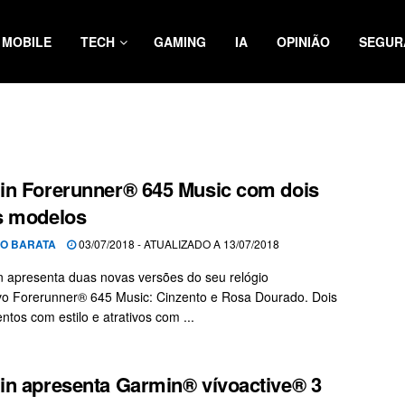
MOBILE
TECH
GAMING
IA
OPINIÃO
SEGUR
n Forerunner® 645 Music com dois
s modelos
O BARATA
03/07/2018 - ATUALIZADO A 13/07/2018
 apresenta duas novas versões do seu relógio
vo Forerunner® 645 Music: Cinzento e Rosa Dourado. Dois
tos com estilo e atrativos com ...
n apresenta Garmin® vívoactive® 3