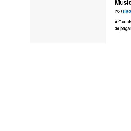
Musi
POR
HUG
A Garmin
de pagam