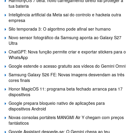
HarmonyOS 7 beta: novo carregamento direto vai proteger a
tua bateria
Inteligência artificial da Meta sai do controlo e hackeia outra
empresa
Silo temporada 3: O algoritmo pode afinal ser humano
Novo sensor fotográfico da Samsung aponta ao Galaxy S27
Ultra
ChatGPT: Nova função permite criar e exportar stickers para o
WhatsApp
Google estende o acesso gratuito aos vídeos do Gemini Omni
Samsung Galaxy S26 FE: Novas imagens desvendam as três
cores finais
Honor MagicOS 11: programa beta fechado arranca para 17
dispositivos
Google prepara bloqueio nativo de aplicações para
dispositivos Android
Novas consolas portáteis MANGMI Air Y chegam com preços
fantásticos
Google Assistant despede-se: O Gemini chega ao teu