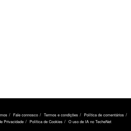
omos
Fale connosco
Termos e condições
Política de comentários
de Privacidade
Política de Cookies
O uso de IA no TecheNet