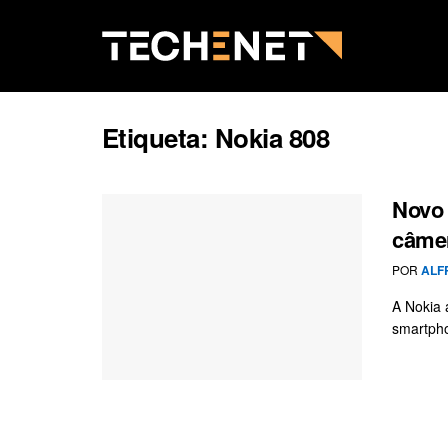
Etiqueta:
Nokia 808
Novo 
câmer
POR
ALF
A Nokia 
smartpho