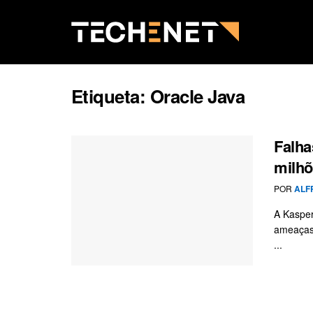
Etiqueta:
Oracle Java
Falha
milhõ
POR
ALF
A Kasper
ameaças 
...