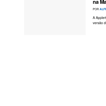
na Ma
POR
ALF
A Apple®
versão d