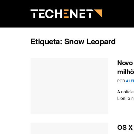
Etiqueta:
Snow Leopard
Novo 
milh
POR
ALF
A notíci
Lion, o 
OS X 