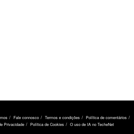
omos
Fale connosco
Termos e condições
Política de comentários
de Privacidade
Política de Cookies
O uso de IA no TecheNet