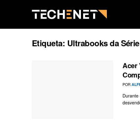
Etiqueta:
Ultrabooks da Série
Acer 
Compu
POR
ALF
Durante 
desvendo