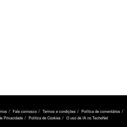
omos
Fale connosco
Termos e condições
Política de comentários
de Privacidade
Política de Cookies
O uso de IA no TecheNet