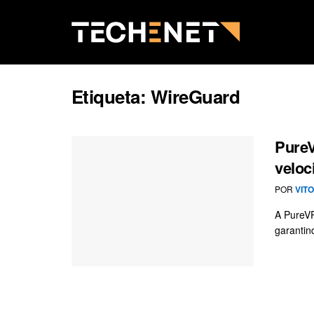
Etiqueta:
WireGuard
PureV
veloc
POR
VIT
A PureVP
garantin