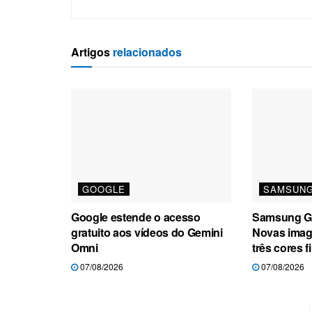
Artigos
relacionados
GOOGLE
SAMSUN
Google estende o acesso
Samsung Ga
gratuito aos vídeos do Gemini
Novas ima
Omni
três cores f
07/08/2026
07/08/2026