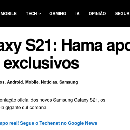
MOBILE
TECH
GAMING
IA
OPINIÃO
SEGUR
xy S21: Hama apo
 exclusivos
ios
,
Android
,
Mobile
,
Notícias
,
Samsung
sentação oficial dos novos Samsung Galaxy S21, os
a gigante sul-coreana.
mpo real! Segue o Techenet no Google News