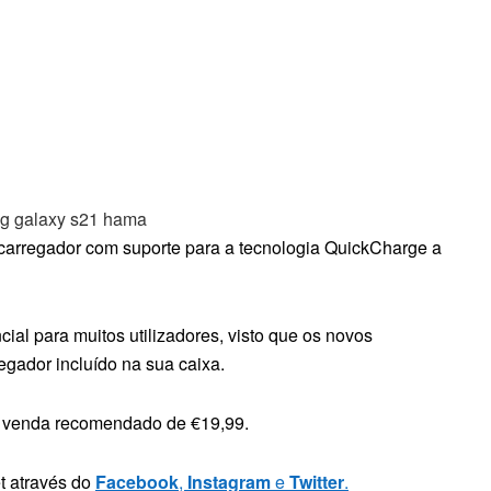
arregador com suporte para a tecnologia QuickCharge a
ial para muitos utilizadores, visto que os novos
ador incluído na sua caixa.
e venda recomendado de €19,99.
t através do
F
acebook
,
Instag
ra
m
e
Twit
ter
.