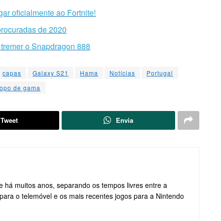
ar oficialmente ao Fortnite!
s procuradas de 2020
r tremer o Snapdragon 888
capas
Galaxy S21
Hama
Notícias
Portugal
topo de gama
Tweet
Envia
re há muitos anos, separando os tempos livres entre a
para o telemóvel e os mais recentes jogos para a Nintendo