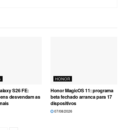
G
HONOR
laxy S26 FE:
Honor MagicOS 11: programa
gens desvendam as
beta fechado arranca para 17
inais
dispositivos
07/08/2026