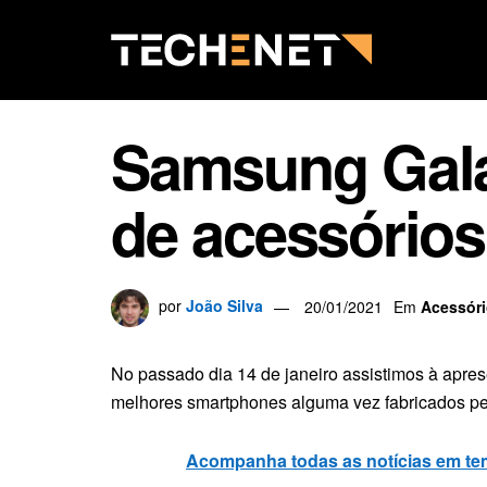
Samsung Gala
de acessórios
por
João Silva
20/01/2021
Em
Acessór
No passado dia 14 de janeiro assistimos à apre
melhores smartphones alguma vez fabricados pel
Acompanha todas as notícias em te