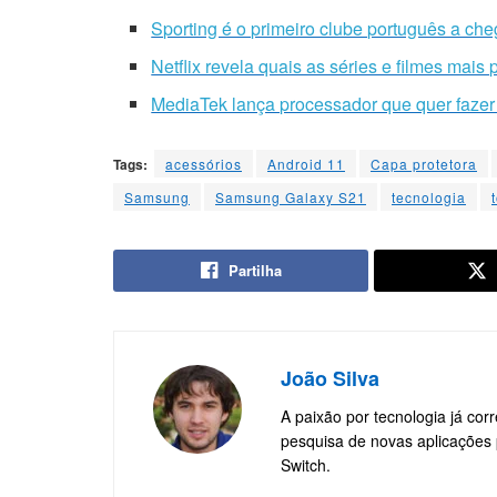
Sporting é o primeiro clube português a cheg
Netflix revela quais as séries e filmes mai
MediaTek lança processador que quer faze
Tags:
acessórios
Android 11
Capa protetora
Samsung
Samsung Galaxy S21
tecnologia
Partilha
João Silva
A paixão por tecnologia já cor
pesquisa de novas aplicações 
Switch.