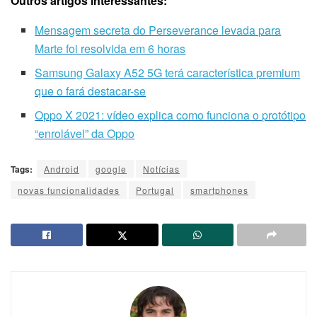
Outros artigos interessantes:
Mensagem secreta do Perseverance levada para
Marte foi resolvida em 6 horas
Samsung Galaxy A52 5G terá característica premium
que o fará destacar-se
Oppo X 2021: vídeo explica como funciona o protótipo
“enrolável” da Oppo
Tags:
Android
google
Notícias
novas funcionalidades
Portugal
smartphones