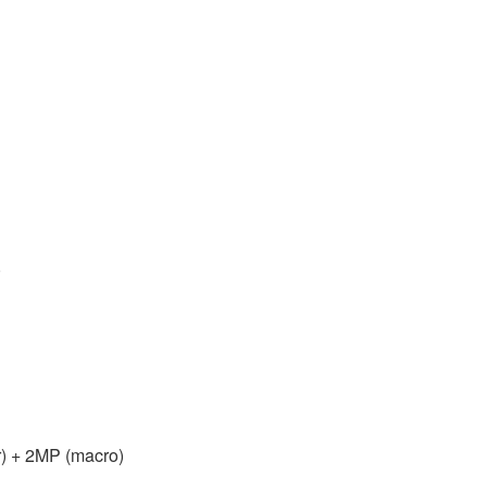
0
) + 2MP (macro)