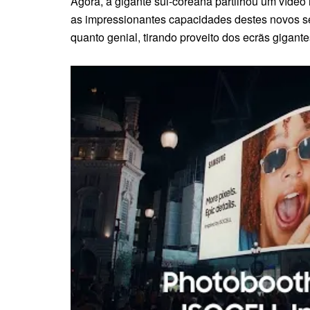
Agora, a gigante sul-coreana partilhou um víde
as impressionantes capacidades destes novos s
quanto genial, tirando proveito dos ecrãs gigant