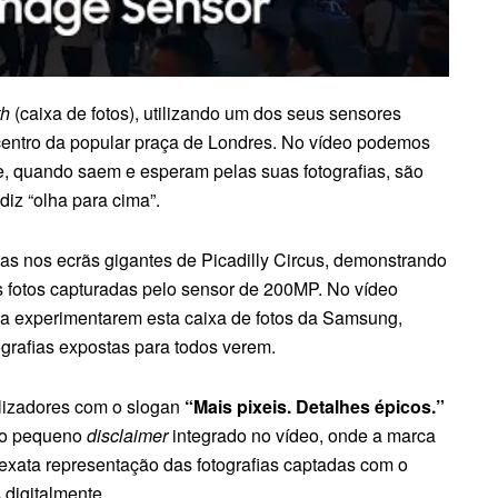
th
(caixa de fotos), utilizando um dos seus sensores
entro da popular praça de Londres. No vídeo podemos
 e, quando saem e esperam pelas suas fotografias, são
z “olha para cima”.
das nos ecrãs gigantes de Picadilly Circus, demonstrando
s fotos capturadas pelo sensor de 200MP. No vídeo
a experimentarem esta caixa de fotos da Samsung,
ografias expostas para todos verem.
ilizadores com o slogan
“Mais pixeis. Detalhes épicos.”
 o pequeno
disclaimer
integrado no vídeo, onde a marca
xata representação das fotografias captadas com o
digitalmente.