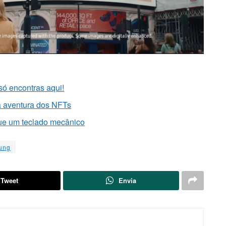
só encontras aqui!
a aventura dos NFTs
que um teclado mecânico
ung
Tweet
Envia