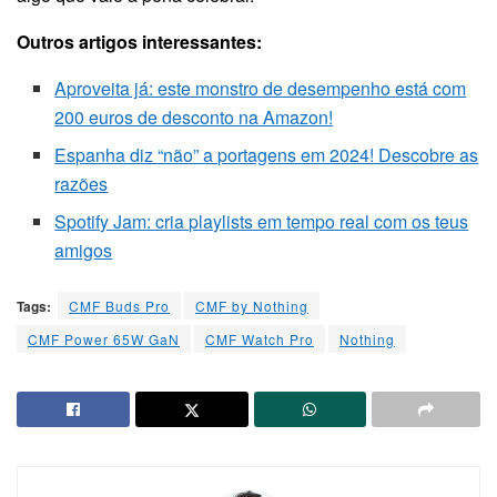
Outros artigos interessantes:
Aproveita já: este monstro de desempenho está com
200 euros de desconto na Amazon!
Espanha diz “não” a portagens em 2024! Descobre as
razões
Spotify Jam: cria playlists em tempo real com os teus
amigos
Tags:
CMF Buds Pro
CMF by Nothing
CMF Power 65W GaN
CMF Watch Pro
Nothing