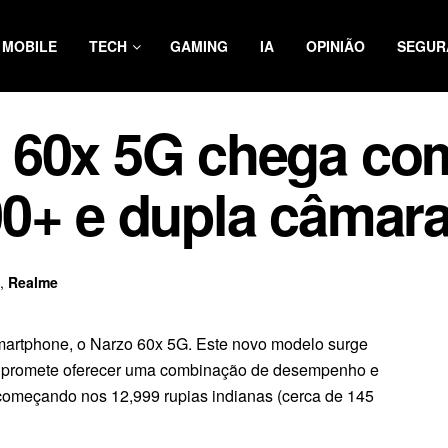
MOBILE
TECH
GAMING
IA
OPINIÃO
SEGUR
 60x 5G chega co
00+ e dupla câmar
,
Realme
martphone, o Narzo 60x 5G. Este novo modelo surge
 e promete oferecer uma combinação de desempenho e
 começando nos 12,999 rupias indianas (cerca de 145