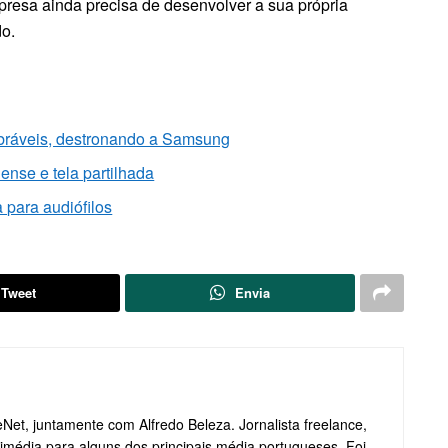
empresa ainda precisa de desenvolver a sua própria
do.
bráveis, destronando a Samsung
nse e tela partilhada
 para audiófilos
Tweet
Envia
et, juntamente com Alfredo Beleza. Jornalista freelance,
média para alguns dos principais média portugueses. Foi