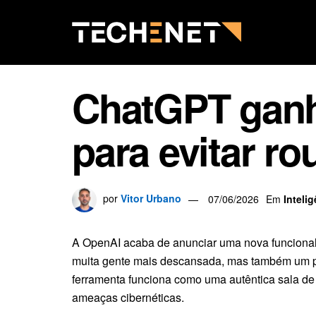
ChatGPT ganh
para evitar r
por
Vitor Urbano
07/06/2026
Em
Intelig
A OpenAI acaba de anunciar uma nova funcional
muita gente mais descansada, mas também um p
ferramenta funciona como uma autêntica sala de 
ameaças cibernéticas.