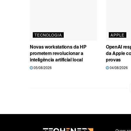
TECNOLOGIA
APPLE
Novas workstations da HP
OpenAI res
prometem revolucionar a
da Apple c
inteligência artificial local
provas
05/08/2026
04/08/2026
Quem s