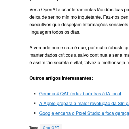
Ver a OpenAI a criar ferramentas tão drásticas 
deixa de ser no mínimo inquietante. Faz-nos pe
executivos que despejam informações sensíveis 
linguagem todos os dias.
A verdade nua e crua é que, por muito robusto q
manter dados críticos a salvo continua a ser a 
é assim tão secreta e vital, talvez o melhor sej
Outros artigos interessantes:
Gemma 4 QAT reduz barreiras à IA local
A Apple prepara a maior revolução da Sir
Google encerra o Pixel Studio e foca gera
Tags:
ChatGPT