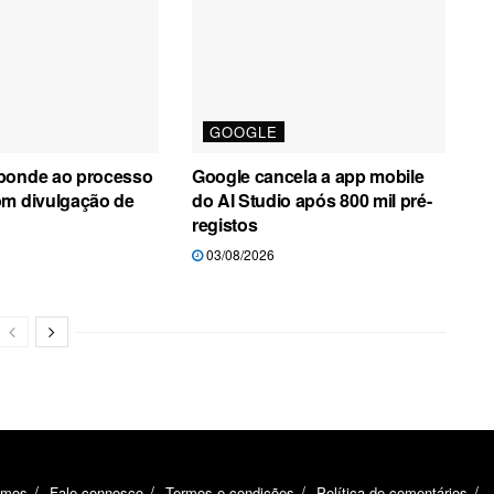
GOOGLE
ponde ao processo
Google cancela a app mobile
om divulgação de
do AI Studio após 800 mil pré-
registos
03/08/2026
omos
Fale connosco
Termos e condições
Política de comentários